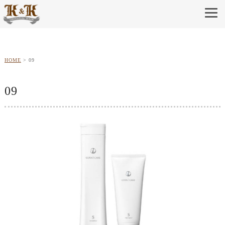
HOME
09
09